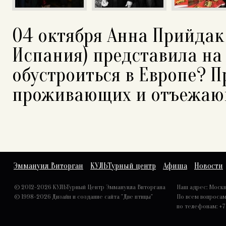
04 октября Анна Прийдак
Испания) представила на 
обустроиться в Европе? П
проживающих и отъежаю
Эммануил Виторган
КУЛЬТурный центр
Афиша
Новости
© 2012-2026 КУЛЬТурный Центр Эммануила Виторгана
Наш адрес: Москва,
© 1998-2026
Дизайн и создание сайта "Две птицы"
По всем вопроса
по телефонам: +7 