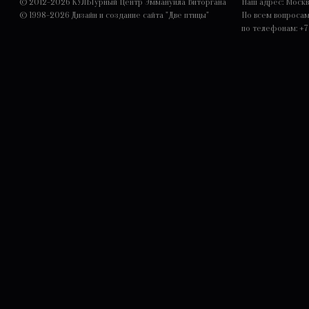
© 2012-2026 КУЛЬТурный Центр Эммануила Виторгана
Наш адрес: Москва,
© 1998-2026
Дизайн и создание сайта "Две птицы"
По всем вопроса
по телефонам: +7 