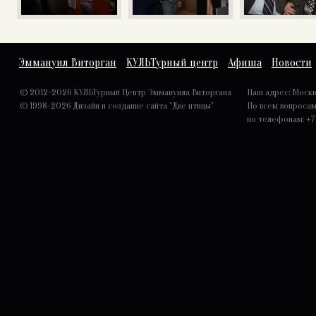
Эммануил Виторган
КУЛЬТурный центр
Афиша
Новости
© 2012-2026 КУЛЬТурный Центр Эммануила Виторгана
Наш адрес: Москва,
© 1998-2026
Дизайн и создание сайта "Две птицы"
По всем вопроса
по телефонам: +7 