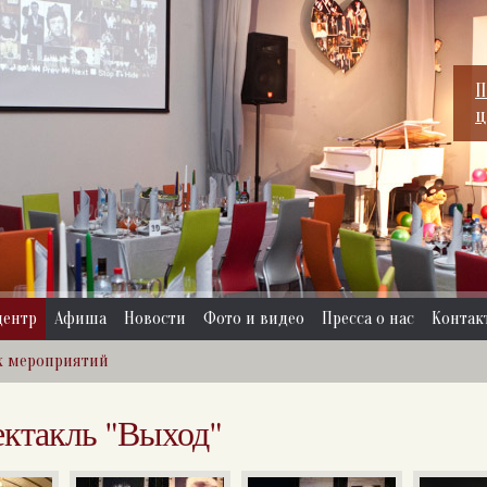
П
ц
центр
Афиша
Новости
Фото и видео
Пресса о нас
Контак
х мероприятий
ектакль "Выход"