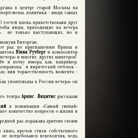
органа в центре старой Москвы на
 спортсмены, политики - люди самых
100 гостей вновь приветствовали друг
чтобы люди, приходящие на вечера
ать не только выступающих, но и
ммануил Виторган.
тот раз, по приглашению Ирины и
ангова
Юлия Рутберг
и композитор
 вечера» и многих других шлягеров!
бе и нотку юмора, как, например,
ронравова; и лирический оттенок -
ах; или торжественность момента -
ак упоительны в России вечера» он
ого театра
Арнис Лицитис
рассказал
кий
в номинации «Самый умный»
ьшее количество вопросов о жизни и
ередной раз поражала зрителя своим
и кино
,
прочел стихи собственного
 не потребовался переводчик, ведь