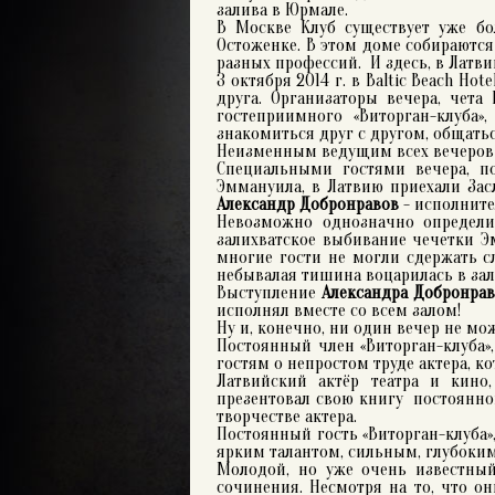
залива в Юрмале.
В Москве Клуб существует уже бо
Остоженке. В этом доме собираются
разных профессий. И здесь, в Латв
3 октября 2014 г. в Baltic Beach Ho
друга. Организаторы вечера, чет
гостеприимного «Виторган-клуба
знакомиться друг с другом, общать
Неизменным ведущим всех вечеров «
Специальными гостями вечера, п
Эммануила, в Латвию приехали Засл
Александр Добронравов
- исполните
Невозможно однозначно определит
залихватское выбивание чечетки Э
многие гости не могли сдержать с
небывалая тишина воцарилась в за
Выступление
Александра Добронрав
исполнял вместе со всем залом!
Ну и, конечно, ни один вечер не м
Постоянный член «Виторган-клуба»
гостям о непростом труде актера, 
Латвийский актёр театра и кино,
презентовал свою книгу постоянном
творчестве актера.
Постоянный гость «Виторган-клуба»
ярким талантом, сильным, глубоки
Молодой, но уже очень известн
сочинения. Несмотря на то, что о