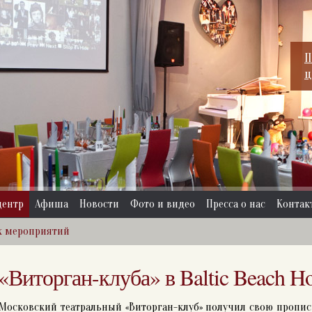
П
ц
центр
Афиша
Новости
Фото и видео
Пресса о нас
Контак
х мероприятий
«Виторган-клуба» в Baltic Beach Ho
 Московский театральный «Виторган-клуб» получил свою пропис