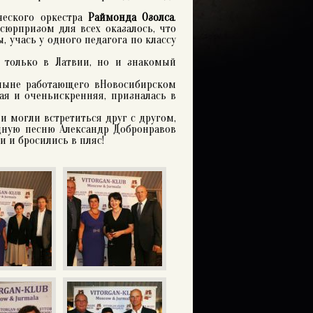
еского оркестра
Раймонда Озолса
.
сюрпризом для всех оказалось, что
 учась у одного педагога по классу
е только в Латвии, но и знакомый
ныне работающего вНовосибирском
ая и оченьискренняя, призналась в
ии могли встретиться друг с другом,
одную песню Александр Добронравов
и и бросились в пляс!