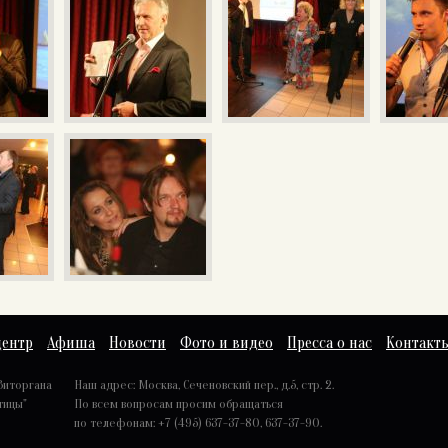
центр
Афиша
Новости
Фото и видео
Пресса о нас
Контакт
Виторгана
Наш адрес: Москва, Сеченовский пер., д.5, стр. 2.
тицы"
По всем вопросам просим обращаться
по телефонам: +7 (495) 637-37-80, 637-37-90.