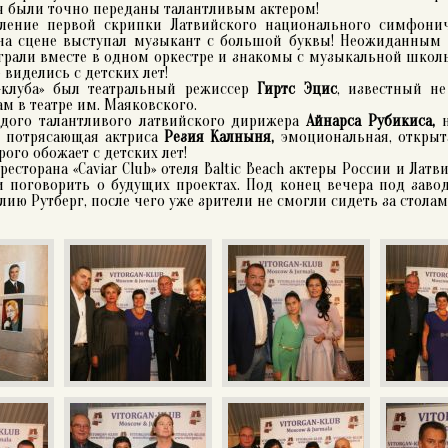
я были точно переданы талантливым актером!
ление первой скрипки Латвийского национального симфонич
 на сцене выступал музыкант с большой буквы! Неожиданным 
рали вместе в одном оркестре и знакомы с музыкальной школы,
 виделись с детских лет!
-клуба» был театральный режиссер
Гиртс Эцис
, известный н
м в театре им. Маяковского.
дого талантливого латвийского дирижера
Айнарса Рубикиса,
а, потрясающая актриса
Резия Калныня,
эмоциональная, открыт
ого обожает с детских лет!
ресторана «Caviar Club» отеля Baltic Beach актеры России и Латв
 поговорить о будущих проектах. Под конец вечера под зав
ию Рутберг, после чего уже зрители не смогли сидеть за столам