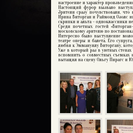
настроение и характер произведени
Настоящий фурор вызвало выступ
Зрители сразу почувствовали, что
Ирина Виторган и Раймонд Озолс иг
скрипки и альта – одноклассники не
Среди почетных гостей «Виторган
московскому зрителю по постановка
Интересно было выступление моло
театре оперы и балета. Его супруг
любви к Эммануилу Виторгану, котор
Уже в который раз в уютных стенах 
вспомнить о совместных съемках и
вытащил на сцену Ольгу Пирагс и Юл