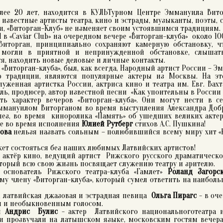
лее 20 лет, находится в КУЛЬТурном Центре Эммануила Вит
 известные артисты театра, кино и эстрады, музыканты, поэты,
ии, «Виторган-Клуб» не изменяет своим устоявшимся традициям.
tel в «Caviar Club» на очередном вечере «Виторган-клуба» около 
а Виторган, принципиально сохраняют камерную обстановку, 
», могли в приятной и непринужденной обстановке, слыш
ся, находить новые деловые и личные контакты.
Виторган-клуба», был, как всегда, Народный артист России – Э
о традиции, являются популярные актеры из Москвы. На э
уженная артистка России, актриса кино и театра им. Евг. Вахт
ль, продюсер, автор известной песни «Как упоительны в России
ь характер вечеров «Виторган-клуба». Они могут нести в се
ммануилом Виторганом во время выступления Александра Доб
лез, во время киноролика «Память» об ушедших великих актер
ле во время исполнения
Юлией Рутберг
стихов А.С. Пушкина!
ова
нельзя назвать сольным – полюбившийся всему миру хит «К
ожет состояться без наших любимых Латвийских артистов!
, актёр кино, ведущий артист Рижского русского драматическ
который всю свою жизнь посвящает служению театру и зрителю.
 основатель Рижского театра-клуба «Гамлет»
Роланд Загорс
у члену «Виторган-клуба», который сумел ответить на наибол
, латвийская джазовая и эстрадная певица
Ольга Пирагс
- в оч
м и необыкновенным голосом.
ый
Андрис Булис
- актер Латвийского национальноготеатра 
ни прозвучали на латышском языке, московским гостям вечера