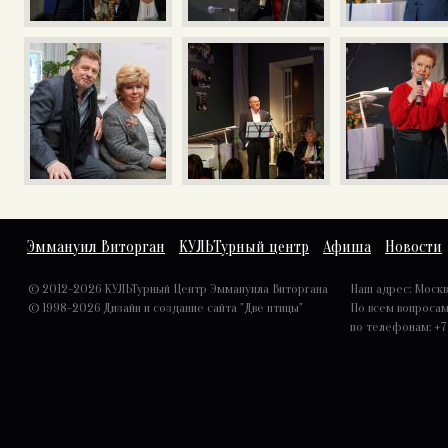
Эммануил Виторган
КУЛЬТурный центр
Афиша
Новости
© 2012-2026 КУЛЬТурный Центр Эммануила Виторгана
Наш адрес: Москва,
© 1998-2026
Дизайн и создание сайта "Две птицы"
По всем вопроса
по телефонам: +7 