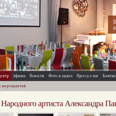
П
ц
центр
Афиша
Новости
Фото и видео
Пресса о нас
Контак
х мероприятий
 Народного артиста Александра Па