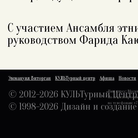
С участием Ансамбля этни
руководством Фарида К
Эммануил Виторган
КУЛЬТурный центр
Афиша
Новости
© 2012-2026 КУЛЬТурный Центр
Наш адрес: Москва,
По всем вопроса
по телефонам: +7 
© 1998-2026
Дизайн и создание