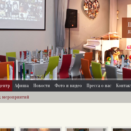
П
ц
центр
Афиша
Новости
Фото и видео
Пресса о нас
Контак
х мероприятий