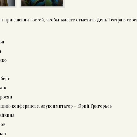
 пригласили гостей, чтобы вместе отметить День Театра в свое
ва
а
нко
рберг
ков
иросян
ущий-конферансье, звукоимитатор – Юрий Григорьев
Райкина
ков
ньш