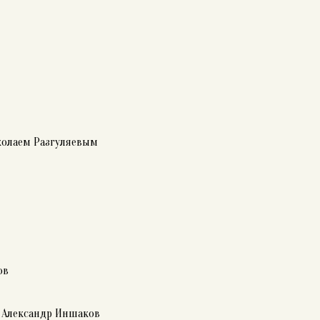
иколаем Разгуляевым
ов
– Александр Иншаков