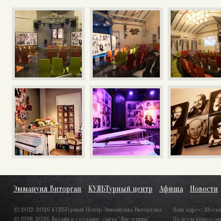
Эммануил Виторган
КУЛЬТурный центр
Афиша
Новости
© 2012-2026 КУЛЬТурный Центр Эммануила Виторгана
Наш адрес: Москва,
© 1998-2026
Дизайн и создание сайта "Две птицы"
По всем вопроса